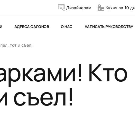
Дизайнерам
Кухня за 10 д
И
АДРЕСА САЛОНОВ
О НАС
НАПИСАТЬ РУКОВОДСТВУ
пел, тот и съел!
арками! Кто
и съел!