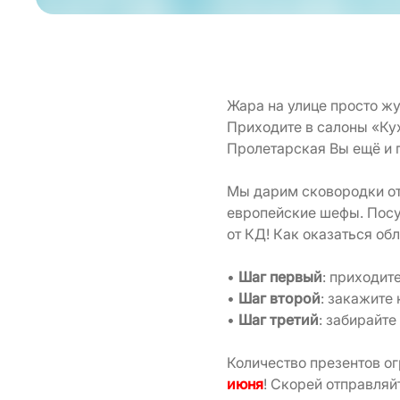
Жара на улице просто жу
Приходите в салоны «Кух
Пролетарская Вы ещё и 
Мы дарим сковородки от 
европейские шефы. Посу
от КД! Как оказаться об
•
Шаг первый
: приходит
•
Шаг второй
: закажите 
•
Шаг третий
: забирайте
Количество презентов о
июня
! Скорей отправля