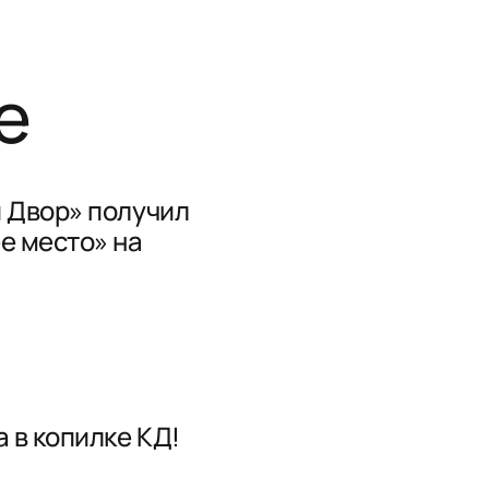
е
 Двор» получил
е место» на
 в копилке КД!