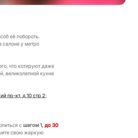
соб её побороть.
в салоне у метро
ого, что котируют даже
й, великолепной кухне
й пр-кт, д 10 стр 2
;
опиться с
шагом 1,
до 30
ршите свою жаркую