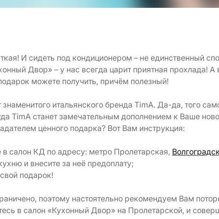
ткая! И сидеть под кондиционером – не единственный спо
онный Двор» – у нас всегда царит приятная прохлада! А 
подарок можете получить, причём полезный!
знаменитого итальянского бренда TimA. Да-да, того сам
да TimA станет замечательным дополнением к Ваше ново
ладателем ценного подарка? Вот Вам инструкция:
е в салон КД по адресу: метро Пролетарская,
Волгоградски
кухню и внесите за неё предоплату;
 свой подарок!
граничено, поэтому настоятельно рекомендуем Вам потор
йтесь в салон «Кухонный Двор» на Пролетарской, и сове