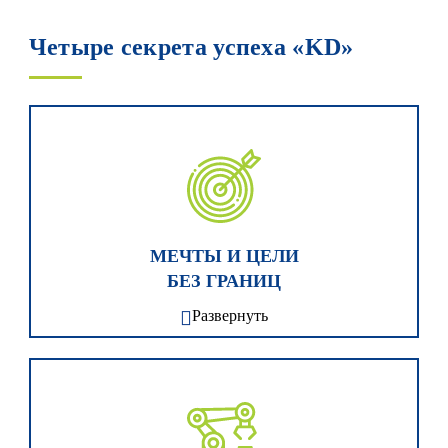
Четыре секрета успеха «KD»
МЕЧТЫ И ЦЕЛИ
БЕЗ ГРАНИЦ
Развернуть
«Кухонный Двор» превращает мечты в цели, и не
видит преград на пути к их достижению! Вот
почему мы смогли создать такую большую
федеральную сеть салонов. Мы уже вышли за
рамки внутреннего рынка и активно работаем в