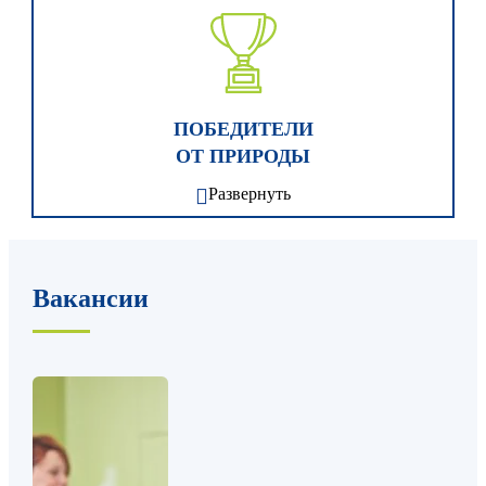
«KD» находят талант в каждом и помогают его
реализовать.
Хотите раскрыть свой творческий потенциал?
Делайте это вместе с "КD"!
ПОБЕДИТЕЛИ
ОТ ПРИРОДЫ
Развернуть
Мы не просто так называем себя лучшими.
Престижные эко- и бизнес-награды подтверждают
это! «Кухонный Двор» уже взял множество наград:
Вакансии
EFFIE Awards, «Права потребителей и качество
обслуживания»; «Национальную марку качества»
2016, «Лучшее для жизни», «Время инноваций»,
«ECO-BEST AWARD-2019».
Хотите гордиться своей работой? В «KD» это
просто!