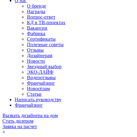
О нас
О бренде
Награды
Вопрос-ответ
КД в ТВ-проектах
Вакансии
Фабрика
Сертификаты
Полезные советы
Отзывы
Дизайнерам
Новости
Звездный выбор
ЭКО-ЛАЙФ
Видеоотзывы
Франчайзинг
Новосёлам
Статьи
Написать руководству
Франчайзинг
Вызвать дизайнера на дом
Стать дилером
Заявка на расчет
×