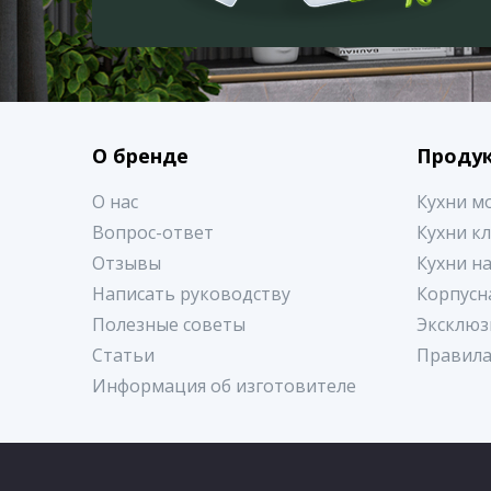
О бренде
Проду
О нас
Кухни м
Вопрос-ответ
Кухни к
Отзывы
Кухни н
Написать руководству
Корпусн
Полезные советы
Эксклюз
Статьи
Правила
Информация об изготовителе