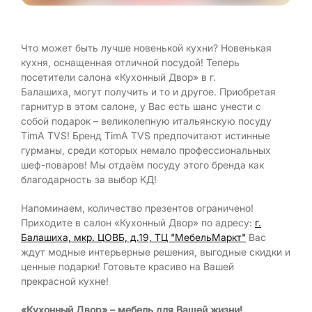
Что может быть лучше новенькой кухни? Новенькая
кухня, оснащенная отличной посудой! Теперь
посетители салона «Кухонный Двор» в г.
Балашиха, могут получить и то и другое. Приобретая
гарнитур в этом салоне, у Вас есть шанс унести с
собой подарок – великолепную итальянскую посуду
TimA TVS! Бренд TimA TVS предпочитают истинные
гурманы, среди которых немало профессиональных
шеф-поваров! Мы отдаём посуду этого бренда как
благодарность за выбор КД!
Напоминаем, количество презентов ограничено!
Приходите в салон «Кухонный Двор» по адресу:
г.
Балашиха, мкр. ЦОВБ, д.19, ТЦ "МебельМаркт"
Вас
ждут модные интерьерные решения, выгодные скидки и
ценные подарки! Готовьте красиво на Вашей
прекрасной кухне!
«Кухонный Двор» – мебель для Вашей жизни!