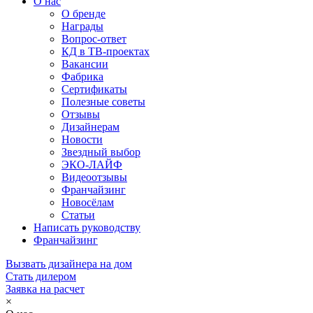
О нас
О бренде
Награды
Вопрос-ответ
КД в ТВ-проектах
Вакансии
Фабрика
Сертификаты
Полезные советы
Отзывы
Дизайнерам
Новости
Звездный выбор
ЭКО-ЛАЙФ
Видеоотзывы
Франчайзинг
Новосёлам
Статьи
Написать руководству
Франчайзинг
Вызвать дизайнера на дом
Стать дилером
Заявка на расчет
×