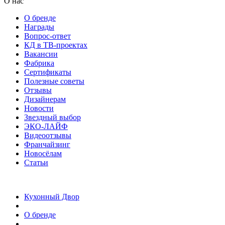
О нас
О бренде
Награды
Вопрос-ответ
КД в ТВ-проектах
Вакансии
Фабрика
Сертификаты
Полезные советы
Отзывы
Дизайнерам
Новости
Звездный выбор
ЭКО-ЛАЙФ
Видеоотзывы
Франчайзинг
Новосёлам
Статьи
Кухонный Двор
О бренде