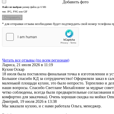
Добавить фото
Файл не выбран
размер файла до 6 Мб
тип: JPG, PNG или GIF
* для отправки отзыва необходимо будет подтвердить свой номер телефона
Читать все отзывы (по всем регионам)
Лариса
,
21 июля 2026 в 11:19
Кухня Оскар
18 июля была поставлена финальная точка в изготовлении и ус
Большое спасибо КД за сотрудничество! Оформляли заказ в с
маленькой площади кухни, это было непросто. Терпеливо и дел
наши вопросы. Спасибо Светлане Михайловне за мудрые советы
четко соблюдены, всегда были предварительные согласования по
комфортно для заказчика). Очень хорошая скидка на мойки Omo
Дмитрий
,
19 июля 2026 в 13:38
Мы заказали кухню, и с нами работала Ольга, менеджер.