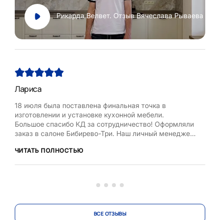
Рикарда Велвет. Отзыв Вячеслава Рываева
Лариса
Нат
18 июля была поставлена финальная точка в
Хоч
изготовлении и установке кухонной мебели.
Рум
Большое спасибо КД за сотрудничество! Оформляли
бла
заказ в салоне Бибирево-Три. Наш личный менеджер
,мол
Любовь Кожелова помогла сделать максимально
дост
ЧИТАТЬ ПОЛНОСТЬЮ
ЧИТ
оптимальный проект, исходя из маленькой площади
кухни, это было непросто. Терпеливо и деликатно
вносила изменения в проект по нашей просьбе.
Коллекти...
ВСЕ ОТЗЫВЫ