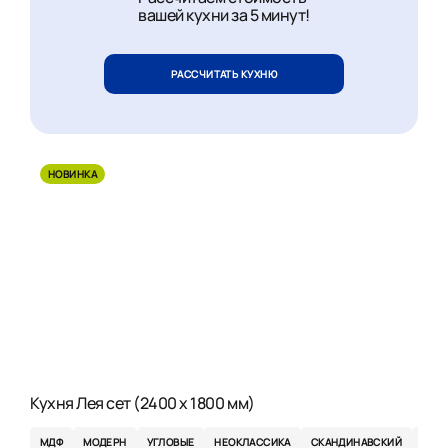
вашей кухни за 5 минут!
РАССЧИТАТЬ КУХНЮ
НОВИНКА
Кухня Лея сет (2400 x 1800 мм)
МДФ
МОДЕРН
УГЛОВЫЕ
НЕОКЛАССИКА
СКАНДИНАВСКИЙ
ЭКО