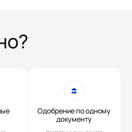
но?
ные
Одобрение по одному
документу