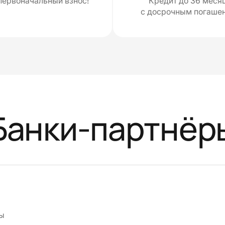
первоначальный взнос!
Кредит до 36 меся
с досрочным погаше
Банки-партнёр
ы