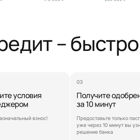
кредит – быстро
ите условия
Получите одобре
еджером
за 10 минут
воначальный взнос!
Предоставьте только пасп
уже через 10 минут вы уз
решение банка