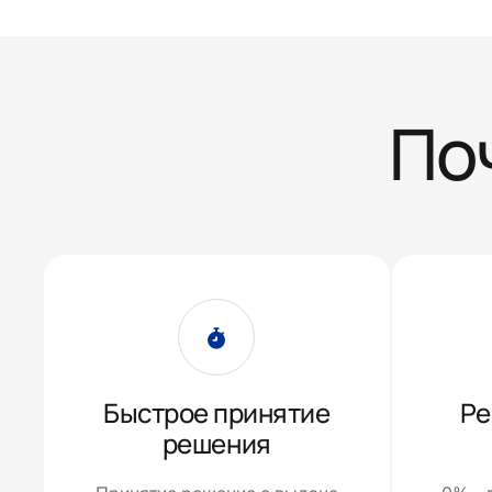
По
Быстрое принятие
Ре
решения