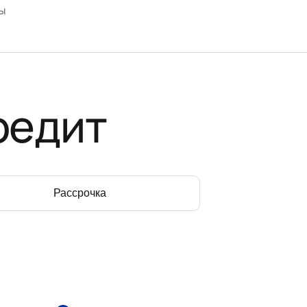
ы
редит
Рассрочка