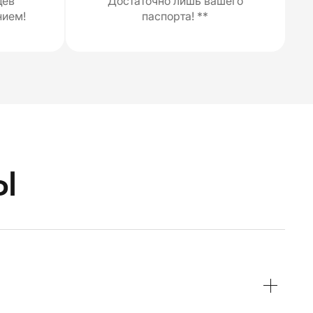
цев
Достаточно лишь вашего
нием!
паспорта! **
ы