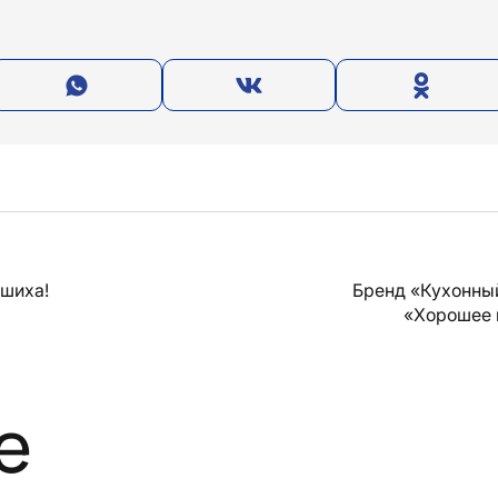
ашиха!
Бренд «Кухонны
«Хорошее 
е