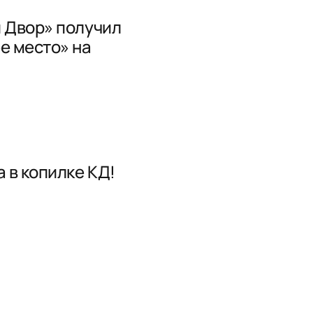
 Двор» получил
е место» на
 в копилке КД!