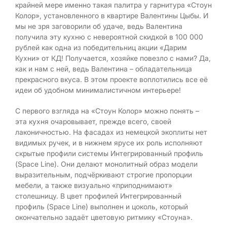
крайней мере именно такая палитра у гарнитура «Стоун
Колор», установленного в квартире Валентины Цыбы. И
мы не зря заговорили об удаче, ведь Валентина
получила эту кухню с невероятной скидкой в 100 000
рублей как одна из победительниц акции «Дарим
Кухни» от КД! Получается, хозяйке повезло с нами? Да,
как и нам с ней, ведь Валентина – обладательница
прекрасного вкуса. В этом проекте воплотились все её
идеи об удобном минималистичном интерьере!
С первого взгляда на «Стоун Колор» можно понять –
эта кухня очаровывает, прежде всего, своей
лаконичностью. На фасадах из немецкой экоплиты нет
видимых ручек, и в нижнем ярусе их роль исполняют
скрытые профили системы Интегрированный профиль
(Space Line). Они делают монолитный образ модели
выразительным, подчёркивают строгие пропорции
мебели, а также визуально «приподнимают»
столешницу. В цвет профилей Интегрированный
профиль (Space Line) выполнен и цоколь, который
окончательно задаёт цветовую ритмику «Стоуна».