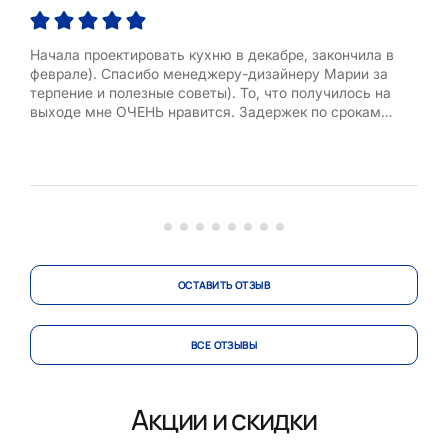
Начала проектировать кухню в декабре, закончила в
Хочу
феврале). Спасибо менеджеру-дизайнеру Марии за
соз
терпение и полезные советы). То, что получилось на
в пр
выходе мне ОЧЕНЬ нравится. Задержек по срокам
мажо
производства и доставки не было. Достаточно
на 
оперативно был назначен день сборки. Отдельное
Але
спасибо Дмитрию, работал очень аккуратно и так как у
прив
меня неровные стены ему пришлось д...
уста
ОСТАВИТЬ ОТЗЫВ
ВСЕ ОТЗЫВЫ
Акции и скидки