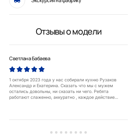
Экскурсия на фабрику
Отзывы о модели
Светлана Бабаева
Але
1 октября 2023 года у нас собирали кухню Рузаков
Отл
Александр и Екатерина. Сказать что мы с мужем
цен
остались довольны, ни сказать ни чего. Ребята
веж
работают слаженно, аккуратно , каждое действие
Боль
отточено до мелочей, о всех нюансах обговаривают
сразу и предлагают сделать как лучше. Ребята просто
супер, профессионалы своего дела, побольше бы таких.
Я очень рада что именно ити молодые лю...