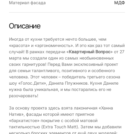
Материал фасада
МДФ
Описание
Иногда от кухни требуется нечто большее, чем
«красота» и «эргономичность». И это как раз тот самый
случай! В рамках передачи «
Квартирный Вопрос
» от 27
марта мы создали один из самых необыкновенных
своих гарнитуров! Перед Вами эксклюзивный проект
для семьи талантливого, позитивного и особенного
человека. Этот человек – победитель третьего сезона
шоу «Голос.Дети», Данила Плужников. Кухня Даниле
нужна была уникальная, и мы постарались его не
разочаровать!
За основу проекта здесь взята лаконичная «Ханна
Натив», фасады которой имеют приятное
«бархатистое» покрытие с особой матовой
тактильностью (Extra Touch Matt). Затем мы добавили
несколько броских элементов от ещё двух моделей: