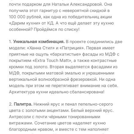
почти подарком для Натальи Александровой. Она
получила этот гарнитур с невероятной скидкой в
100 000 рублей, как одна из победительниц акции
«Дарим кухни» от КД. А что ещё делает эту кухню
особенной? Пройдёмся по списку!
1.
Уникальная комбинация.
В проекте соединились две
модели: «Ханна Стил» и «Патриция». Первая имеет
приятные на ощупь «бархатистые» фасады из МДФ с
покрытием «Extra Touch Matt», а также контрастные
кромки под золото. Вторая выделяется фасадами из
МДФ, покрытыми матовой эмалью и украшенными
вертикальной волнообразной фрезеровкой. Ни одна
модель при этом не перетягивает внимание на себя.
Архитектура кухни идеально сбалансирована!
2.
Палитра.
Нижний ярус и пенал пепельно-серого
цвета с золотыми акцентами. Белый верхний ярус.
Антресоли с почти чёрными тонированными
витражами. Сочетание цветов наделяет кухню
благородным нравом, и вместе с тем наполняет