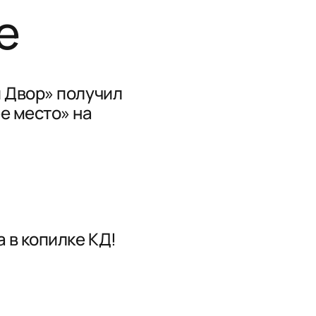
е
 Двор» получил
е место» на
 в копилке КД!