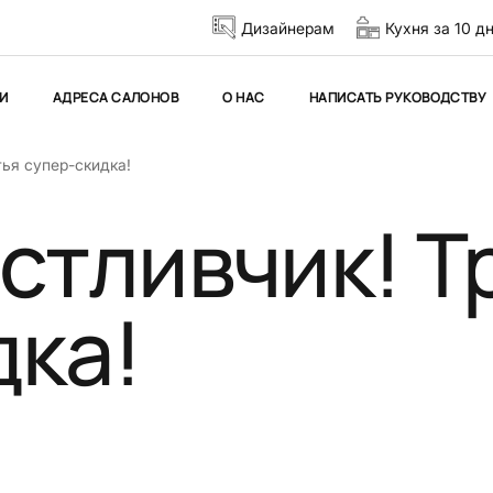
Дизайнерам
Кухня за 10 д
И
АДРЕСА САЛОНОВ
О НАС
НАПИСАТЬ РУКОВОДСТВУ
тья супер-скидка!
стливчик! Т
дка!