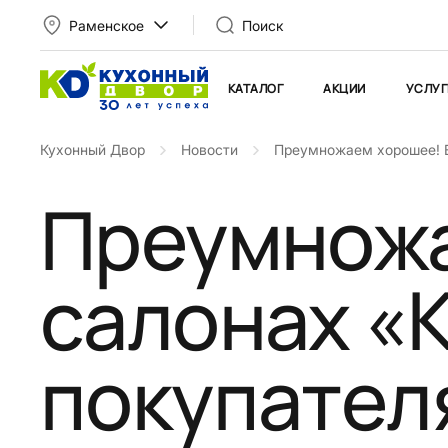
Раменское
Поиск
КАТАЛОГ
АКЦИИ
УСЛУГ
Кухонный Двор
Новости
Преумножаем хорошее! В
Преумножа
салонах «
покупател