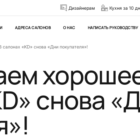
Дизайнерам
Кухня за 10 д
И
АДРЕСА САЛОНОВ
О НАС
НАПИСАТЬ РУКОВОДСТВУ
 салонах «KD» снова «Дни покупателя»!
ем хорошее
KD» снова «
я»!