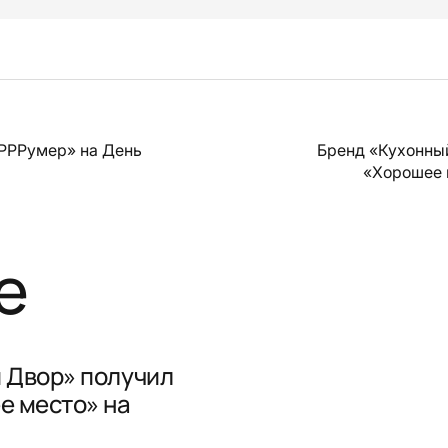
РРРумер» на День
Бренд «Кухонны
«Хорошее 
е
 Двор» получил
е место» на