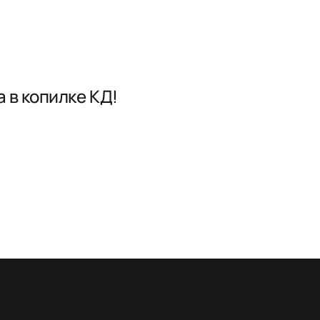
 в копилке КД!