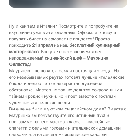
Ну и как там в Италии? Посмотрите и попробуйте на
вкус лично уже в эти выходные! Оформлять визу и
покупать билет на самолет не придется! Просто
приходите
21 апреля
на наш
бесплатный кулинарный
мастер-класс
! Вас уже с нетерпением ждёт
неподражаемый
сицилийский шеф – Маурицио
Фелистад
!
Маурицио – не повар, а самая настоящая звезда! На
его незабываемых раутах готовят лучшие итальянские
блюда и делают это в невероятно душевной
обстановке. Мастер не только делится сокровенными
тайнами родной кухни, но и поет вместе с гостями
чудесные итальянские песни.
Вы еще не были в уютном сицилийском доме? Вместе с
Маурицио вы почувствуйте его истинный дух! В
программе нашего мастер-класса – вкуснейшие
спагетти с белыми грибами и итальянской домашней
сальсичча, а на десерт – сицилийские канолли!