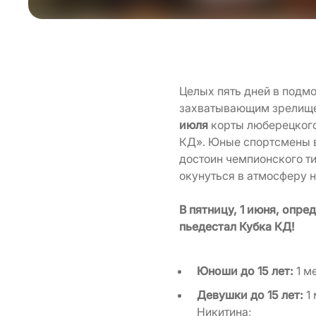
Целых пять дней в подм
захватывающим зрелищем
июля
корты люберецкого
КД». Юные спортсмены в 
достоин чемпионского ти
окунуться в атмосферу 
В пятницу, 1 июня, опр
пьедестал Кубка КД!
Юноши до 15 лет:
1 м
Девушки до 15 лет:
1 
Никитина;