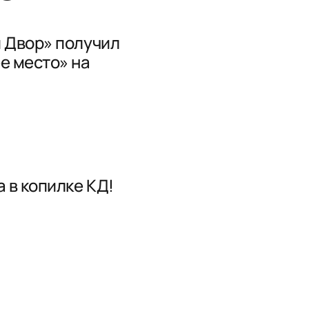
 Двор» получил
е место» на
 в копилке КД!