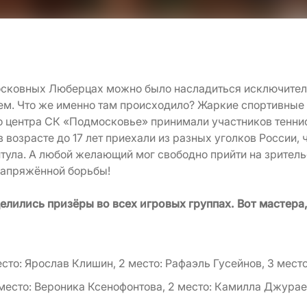
осковных Люберцах можно было насладиться исключител
. Что же именно там происходило? Жаркие спортивные 
 центра СК «Подмосковье» принимали участников теннис
возрасте до 17 лет приехали из разных уголков России, 
тула. А любой желающий мог свободно прийти на зритель
напряжённой борьбы!
еделились призёры во всех игровых группах. Вот мастер
есто: Ярослав Клишин, 2 место: Рафаэль Гусейнов, 3 мест
место: Вероника Ксенофонтова, 2 место: Камилла Джурае