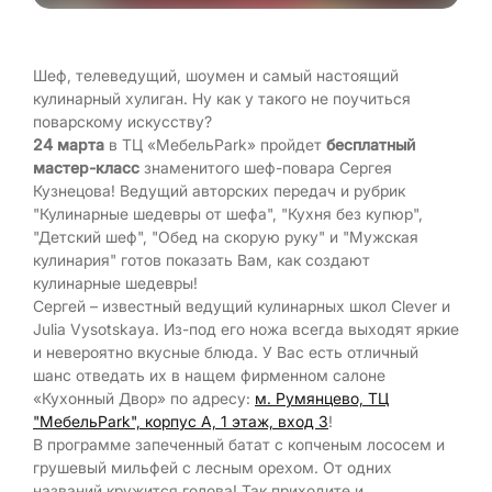
Шеф, телеведущий, шоумен и самый настоящий
кулинарный хулиган. Ну как у такого не поучиться
поварскому искусству?
24 марта
в ТЦ «МебельPark» пройдет
бесплатный
мастер-класс
знаменитого шеф-повара Сергея
Кузнецова! Ведущий авторских передач и рубрик
"Кулинарные шедевры от шефа", "Кухня без купюр",
"Детский шеф", "Обед на скорую руку" и "Мужская
кулинария" готов показать Вам, как создают
кулинарные шедевры!
Сергей – известный ведущий кулинарных школ Clever и
Julia Vysotskaya. Из-под его ножа всегда выходят яркие
и невероятно вкусные блюда. У Вас есть отличный
шанс отведать их в нащем фирменном салоне
«Кухонный Двор» по адресу:
м. Румянцево, ТЦ
"МебельPark", корпус А, 1 этаж, вход 3
!
В программе запеченный батат с копченым лососем и
грушевый мильфей с лесным орехом. От одних
названий кружится голова! Так приходите и