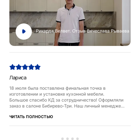
Рикарда Велвет. Отзыв Вячеслава Рываева
Лариса
Нат
18 июля была поставлена финальная точка в
Хоч
изготовлении и установке кухонной мебели.
Рум
Большое спасибо КД за сотрудничество! Оформляли
бла
заказ в салоне Бибирево-Три. Наш личный менеджер
,мол
Любовь Кожелова помогла сделать максимально
дост
ЧИТАТЬ ПОЛНОСТЬЮ
ЧИТ
оптимальный проект, исходя из маленькой площади
кухни, это было непросто. Терпеливо и деликатно
вносила изменения в проект по нашей просьбе.
Коллекти...