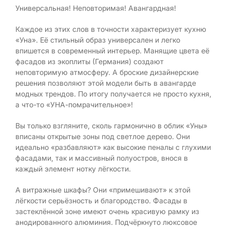
Универсальная! Неповторимая! Авангардная!
Каждое из этих слов в точности характеризует кухню
«Уна». Её стильный образ универсален и легко
впишется в современный интерьер. Манящие цвета её
фасадов из экоплиты (Германия) создают
неповторимую атмосферу. А броские дизайнерские
решения позволяют этой модели быть в авангарде
модных трендов. По итогу получается не просто кухня,
а что-то «УНА-помрачительное»!
Вы только взгляните, сколь гармонично в облик «Уны»
вписаны открытые зоны под светлое дерево. Они
идеально «разбавляют» как высокие пеналы с глухими
фасадами, так и массивный полуостров, внося в
каждый элемент нотку лёгкости.
А витражные шкафы? Они «примешивают» к этой
лёгкости серьёзность и благородство. Фасады в
застеклённой зоне имеют очень красивую рамку из
анодированного алюминия. Подчёркнуто люксовое