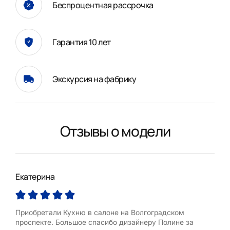
Беспроцентная рассрочка
Гарантия 10 лет
Экскурсия на фабрику
Отзывы о модели
Екатерина
Ири
Приобретали Кухню в салоне на Волгоградском
Огр
проспекте. Большое спасибо дизайнеру Полине за
меб