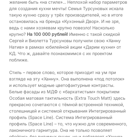
желание быть «на стиле»… Неплохой набор параметров
для создания кухни мечты! Семья Турсуновых искала
такую кухню сразу у трёх производителей, но в итоге
остановилась на бренда «Кухонный Двор». И не зря,
ведь с нами хозяевам крупно повезло! Насколько
крупно?
На 100 000 рублей!
Именно с такой скидкой
Сергей и Виолетта Турсуновы получили свою «Ханну
Натив» в рамках юбилейной акции «Дарим кухни» от
КД. Что ж, давайте познакомимся с их проектом
поближе.
Стиль – первое слово, которое приходит на ум при
взгляде на эту «Ханну». Она выполнена «под потолок»
и использует модные цветофактурные контрасты.
Белые фасады из МДФ с «бархатистым» покрытием
Особая матовая тактильность (Extra Touch Matt) здесь
прекрасно сочетаются с тёмной встроенной техникой,
столешницей и системой открывания Интегрированный
профиль (Space Line). Система Интегрированный
профиль (Space Line) – то, что нужно для современного,
лаконичного гарнитура. Она не только позволяет
обойтись без видимых ручек, но и добавляет «Ханне»