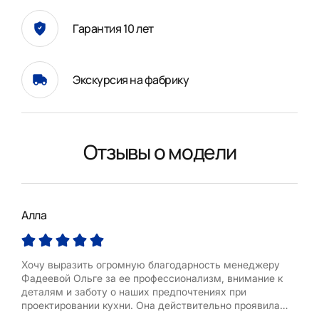
Гарантия 10 лет
Экскурсия на фабрику
Отзывы о модели
Алла
Але
Хочу выразить огромную благодарность менеджеру
Отли
Фадеевой Ольге за ее профессионализм, внимание к
Дост
деталям и заботу о наших предпочтениях при
быст
проектировании кухни. Она действительно проявила
Мас
удивительное внимание к каждой нашей просьбе и
сбо