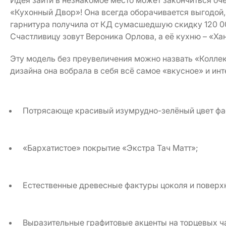
Идея зайти в незнакомое место может закончиться оче
«Кухонный Двор»! Она всегда оборачивается выгодой, 
гарнитура получила от КД сумасшедшую скидку 120 0
Счастливицу зовут Вероника Орлова, а её кухню – «Ха
Эту модель без преувеличения можно назвать «Коллекц
дизайна она вобрала в себя всё самое «вкусное» и ин
Потрясающе красивый изумрудно-зелёный цвет фа
«Бархатистое» покрытие «Экстра Тач Матт»;
Естественные древесные фактуры цоколя и поверхн
Выразительные графитовые акценты на торцевых ч