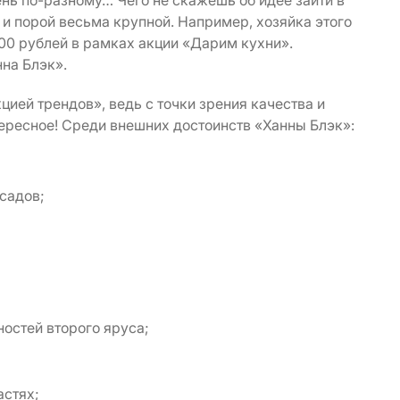
нь по-разному… Чего не скажешь об идее зайти в
и порой весьма крупной. Например, хозяйка этого
00 рублей в рамках акции «Дарим кухни».
нна Блэк».
ией трендов», ведь с точки зрения качества и
тересное! Среди внешних достоинств «Ханны Блэк»:
садов;
остей второго яруса;
астях;