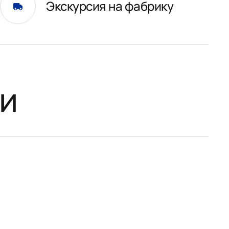
Экскурсия на фабрику
и
На