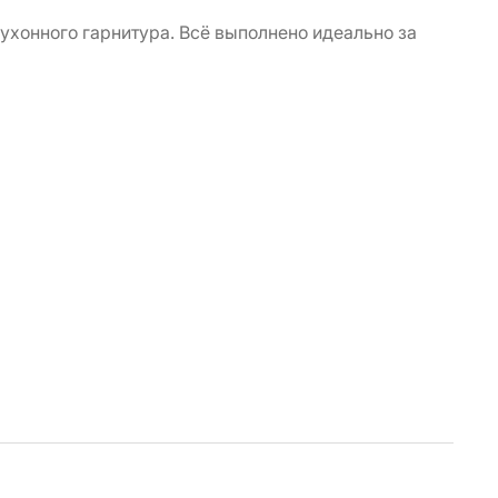
хонного гарнитура. Всё выполнено идеально за
Хочу
кухо
Так 
Спа..