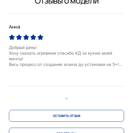
Отзывы о модели
Анна
Добрый день!
Хочу сказать огромное спасибо КД за кухню моей
мечты!
Весь процесс:от создания эскиза до установки на 5+!
Особенно хочется отметить менеджера Космачеву
Ирину!
Абсолютный профессионал своего дела! Всегда была
участлива, внимательна и терпелива!
Доставка без задержек, установка четкая и
отлаженная! После работы - полный порядок!
ОСТАВИТЬ ОТЗЫВ