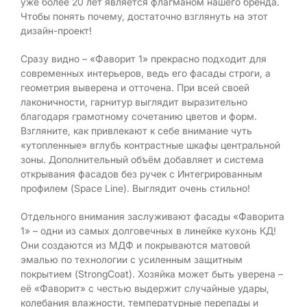
уже более 20 лет является флагманом нашего бренда.
Чтобы понять почему, достаточно взглянуть на этот
дизайн-проект!
Сразу видно – «Фаворит 1» прекрасно подходит для
современных интерьеров, ведь его фасады строги, а
геометрия выверена и отточена. При всей своей
лаконичности, гарнитур выглядит выразительно
благодаря грамотному сочетанию цветов и форм.
Взгляните, как привлекают к себе внимание чуть
«утопленные» вглубь контрастные шкафы центральной
зоны. Дополнительный объём добавляет и система
открывания фасадов без ручек с Интегрированным
профилем (Space Line). Выглядит очень стильно!
Отдельного внимания заслуживают фасады «Фаворита
1» – одни из самых долговечных в линейке кухонь КД!
Они создаются из МДФ и покрываются матовой
эмалью по технологии с усиленным защитным
покрытием (StrongCoat). Хозяйка может быть уверена –
её «Фаворит» с честью выдержит случайные удары,
колебания влажности, температурные перепады и