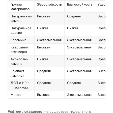
Группа
Жаростойкость
Влагостойкость
Ударопро
материалов
Натуральный
Высокая
Средняя
Высокая
камень
Натуральное
Низкая
Низкая
Средняя
дерево
Керамика
Экстремальная
Экстремальная
Средняя
Кварцевый
Высокая
Экстремальная
Высокая
агломерат
Акриловый
Низкая
Экстремальная
Средняя
камень
Компакт-
Средняя
Экстремальная
Высокая
ламинат
ДСП с HPL-
Средняя
Средняя
Высокая
пластиком
Металл
Высокая
Экстремальная
Высокая
Рейтинг показывает:
не существует идеального